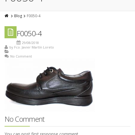
Blog
F0050-4
F0050-4
29/08/2018
by
Fco. Javier Martín Loreto
No Comment
No Comment
You can post first response comment.