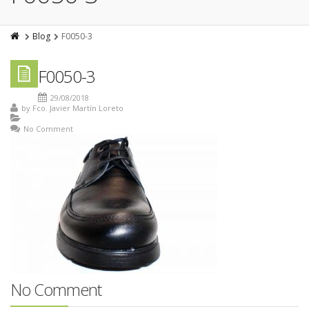
Blog
F0050-3
F0050-3
29/08/2018
by
Fco. Javier Martín Loreto
No Comment
No Comment