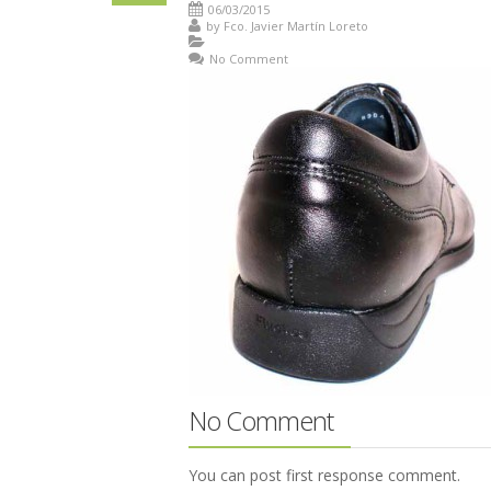
06/03/2015
by
Fco. Javier Martín Loreto
No Comment
No Comment
You can post first response comment.