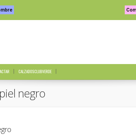
ombre
Com
ACTAR
CALZADOSCLUBVERDE
piel negro
egro