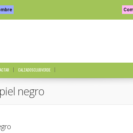
ombre
Com
ACTAR
CALZADOSCLUBVERDE
piel negro
egro